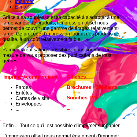
Imprimer
E-mail
Grâce à sa souplesse et sa capacité à s'adapter à une
large variété de produits, l'impression offset nous
permet de couvrir une gamme de tirages relativement
large. Ce procédé d'impression fournit des produits de
qualité, à un coût relativement faible.
Parmi les réalisations possibles, nous sommes en
mesure de vous proposer des publications de tous
genres :
Imprimés commerciaux
Affiches
Fardes
Brochures - Dépliants
Entêtes
Souches TVA
Cartes de visite
Enveloppes
...
...
Enfin ... Tout ce qu'il est possible d'imprimer sur papier.
L'impression offset nous permet également d'imprimer