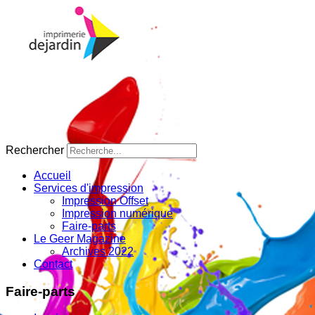
Rechercher
Accueil
Services d'impression
Impression Offset
Impression numérique
Faire-parts
Le Geer Magazine
Archives 2022
Contact
Faire-parts