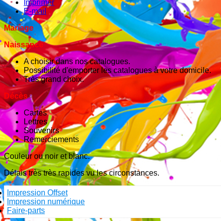
Imprimer
E-mail
Mariage
Naissance
A choisir dans nos catalogues.
Possibilité d'emporter les catalogues à votre domicile.
Très grand choix.
Décès
Cartes
Lettres
Souvenirs
Remerciements
Couleur ou noir et blanc.
Délais très très rapides vu les circonstances.
Impression Offset
Impression numérique
Faire-parts