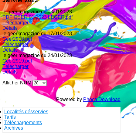
Janvier 2023
le geer magazine du 03/01/2023
PDF GEER 01-2023 LEGER.pdf
Télécharger
Détails
le geer magazine du 17/01/2023
Geer2918.pdf
Télécharger
Détails
le geer magazine du 24/01/2023
Geer2919.pdf
Télécharger
Détails
Afficher NUM
Powered by
Phoca Download
Localités désservies
Tarifs
Téléchargements
Archives