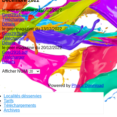
Décembre 2022
le geer magazine du 06/12/2022
Geer2914.pdf
Télécharger
Détails
le geer magazine du 13/12/2022
Geer2915.pdf
Télécharger
Détails
le geer magazine du 20/12/2022
Geer2916.pdf
Télécharger
Détails
Afficher NUM
Powered by
Phoca Download
Localités désservies
Tarifs
Téléchargements
Archives